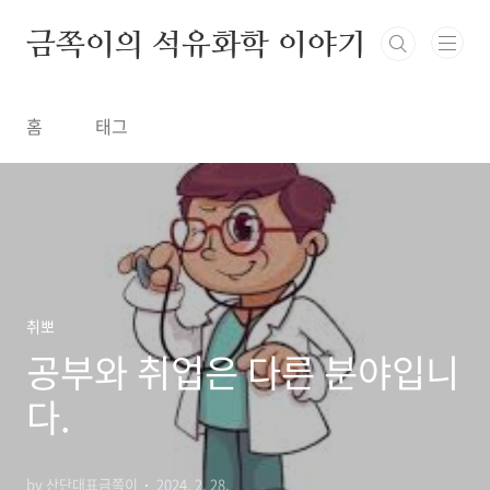
금쪽이의 석유화학 이야기
홈
태그
취뽀
공부와 취업은 다른 분야입니
다.
by 산단대표금쪽이
2024. 2. 28.