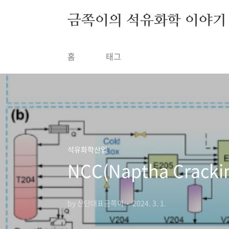
금쪽이의 석유화학 이야기
홈
태그
석유화학산업
NCC(Naptha Crackin
by 산단대표금쪽이
2024. 3. 1.