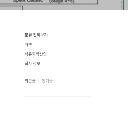
분류 전체보기
취뽀
석유화학산업
회사 정보
최근글
인기글