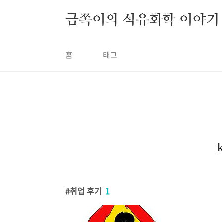
금쪽이의 석유화학 이야기
홈
태그
취업 후기
1