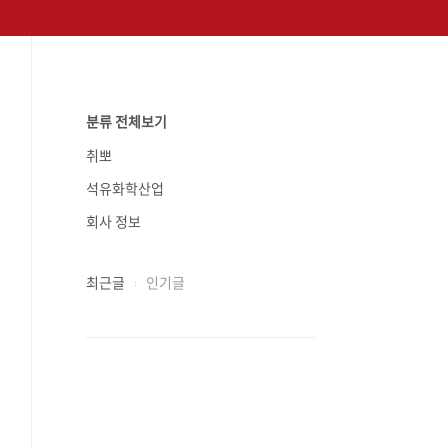
분류 전체보기
취뽀
석유화학산업
회사 정보
최근글
인기글