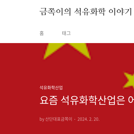
금쪽이의 석유화학 이야기
홈
태그
석유화학산업
요즘 석유화학산업은 
by 산단대표금쪽이
2024. 2. 20.