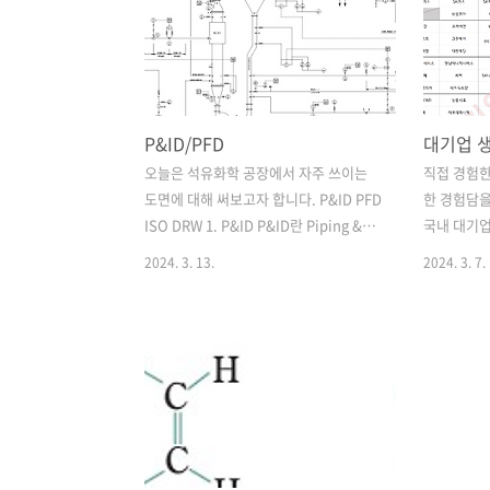
P&ID/PFD
대기업 
오늘은 석유화학 공장에서 자주 쓰이는
직접 경험한
도면에 대해 써보고자 합니다. P&ID PFD
한 경험담을
ISO DRW 1. P&ID P&ID란 Piping &
국내 대기업
Instrument Diagram의 약자입니다. 플
:: 정말 좋
2024. 3. 13.
2024. 3. 7.
랜트 프로세스에 있어 배관 및 계측, 제어
사에 입사
장치, 설비를 세세하게 나타낸 도면입니
성과에 대한
다. P&ID의 정보 1) General (일반사항)
기며 인생 
Valve 및 Equipment의 Symbol &
은 연봉, 정
Legend Pipe connection, Meterial,
원하는 모든
Fitting 등 Pipe line nomenclature
진입 장벽이
Abbreviation Instrument symbol 기
를 파악하
타 특수 요구 사항 2) Equipment
생각합니다.
Equipment Tag No. , 명칭, 용량 등 장
은 점수를 