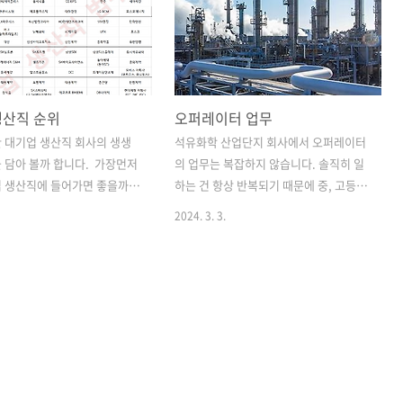
생산직 순위
오퍼레이터 업무
 대기업 생산직 회사의 생생
석유화학 산업단지 회사에서 오퍼레이터
 담아 볼까 합니다. ​ 가장먼저
의 업무는 복잡하지 않습니다. 솔직히 일
 생산직에 들어가면 좋을까??
하는 건 항상 반복되기 때문에 중, 고등학
습니다. ​ 아래 티어표상 S급 회
생들도 할 수 있는 일이지만 오퍼레이터
2024. 3. 3.
하면 업무강도는 최하 높은연봉
는 공장 내 비상 상황 발생 시 빠른 조치를
 스트레스 없이 워라벨을 즐
위해 근무 중입니다. 지금은 필드 맨 업무
윤택하게 지낼 수 있습니다. 높
를 맡고 있기 때문에 필드 맨 업무 위주로
년 보장, 워라벨, 요새 MZ들이
써보겠습니다. 주요 업무 1) Logging/
 것을 얻을 수 있지만 그만큼
patrol (로깅 / 순찰) 가장 기본적으로 공
 높고 가장 먼저 어떻게 정보
장을 안전하게 운전하기 위해서 주기적으
고 선점하느냐에 차이가 있다고
로 공장 순찰을 하여야 합니다. 로깅이란
 *대기업 생산직 순위 가장 좋
공장 내의 압력 게이지, 레벨 게이지 등의
받은 회사는 역시 기름집입니
수치를 기록하는 것을 의미합니다. 수치