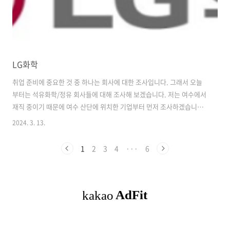
LG화학
취업 준비에 중요한 것 중 하나는 회사에 대한 조사입니다. 그래서 오늘
부터는 석유화학/정유 회사들에 대해 조사해 보겠습니다. 저는 여수에서
재직 중이기 때문에 여수 산단에 위치한 기업부터 먼저 조사하겠습니다.
회사 사업이나 재무제표 등의 정보는 다트에 들어가서 조사할 수 있습니
2024. 3. 13.
다. 전자공시시스템 많이 본 문서 최근 3영업일 기준 가장 많이 본 공시를
보여줍니다. dart.fss.or.kr LG화학 [단독] "중국 못 이겨" LG화학 '눈
1
2
3
4
···
6
물'…결국 공장 문 닫는다 [단독] "중국 못 이겨" LG화학 '눈물'…결국 공
장 문 닫는다 , 中 증설 러시에 '한계 공장' 닫는 LG화학 "생산보다 수입
이 더 싸" 韓 석유화학 사업 재편 가속페달 LG화학, 여수 SM공장 이달
멈춰 NCC 2 www.hankyung.c..