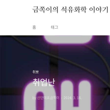
금쪽이의 석유화학 이야기
홈
태그
취뽀
취업난
by 산단대표금쪽이
2024. 3. 18.