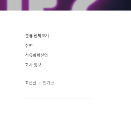
분류 전체보기
취뽀
석유화학산업
회사 정보
최근글
인기글