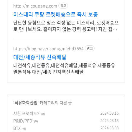
http://m.coupang.com
광고
미스테리 쿠팡 로켓배송으로 즉시 보충
단단한 뭉침으로 청소 걱정 없는 미스테리, 로켓배송으
로 만나보세요. 흩어지지 않는 강력 응고력! 지친 집사
를 위한 깔끔한 고양이모래 만나보세요.
https://blog.naver.com/gmlehd7554
광고
대전/세종석유 신속배달
대전석유,대전등유,대전석유배달,세종석유 세종등유
말통석유 대전/세종 전지역신속배달
'
석유화학산업
' 카테고리의 다른 글
샤힌 프로젝트2
2024.03.16
(0)
P&ID/PFD
2024.03.13
(0)
BTX
2024.03.03
(0)