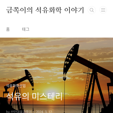
금쪽이의 석유화학 이야기
홈
태그
석유화학산업
석유의 미스테리
by 산단대표금쪽이
2024. 3. 12.