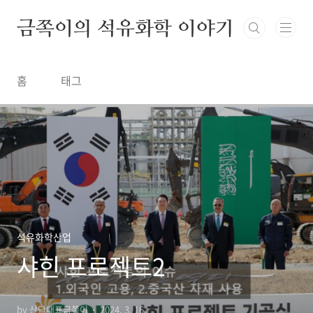
금쪽이의 석유화학 이야기
홈
태그
석유화학산업
샤힌 프로젝트2
by 산단대표금쪽이
2024. 3. 16.