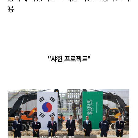
용
"샤힌 프로젝트"