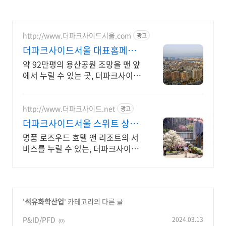
http://www.더파크사이드서울.com
광고
더파크사이드서울 대표홈페이
지 현대건설의 대규모 프로젝
약 92만평의 용산공원 조망을 맨 앞
트!
에서 누릴 수 있는 곳, 더파크사이드
서울!
http://www.더파크사이드.net
광고
더파크사이드서울 스위트 상담
신세계백화점 프리미엄 몰까지
명품 로즈우드 호텔 앤 리조트의 서
비스를 누릴 수 있는, 더파크사이드
서울 스위트
'
석유화학산업
' 카테고리의 다른 글
P&ID/PFD
2024.03.13
(0)