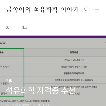
금쪽이의 석유화학 이야기
홈
태그
취뽀
석유화학 자격증 추천
by 산단대표금쪽이
2024. 3. 13.