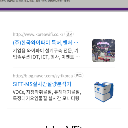
http://www.koreawifi.co.kr
광고
(주)한국와이파이 특허,벤처 관
급공사, 건설공사 가능
기업용 와이파이 설계구축 전문, 기
업솔루션 IOT, ICT, 행사, 이벤트 나
라장터 입찰 가능 기업, 성공사업의
지름길 와이파이 프리존 구축. 견적
문의
http://blog.naver.com/syftkorea
광고
SIFT-MS실시간질량분석기
VOCs, 지정악취물질, 유해대기물질,
특정대기오염물질 실시간 모니터링